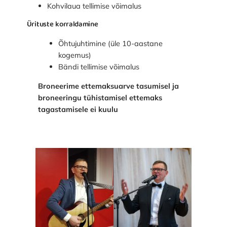
Kohvilaua tellimise võimalus
Ürituste korraldamine
Õhtujuhtimine (üle 10-aastane
kogemus)
Bändi tellimise võimalus
Broneerime ettemaksuarve tasumisel ja
broneeringu tühistamisel ettemaks
tagastamisele ei kuulu