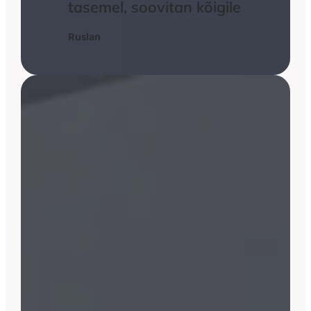
tasemel, soovitan kõigile
Ruslan