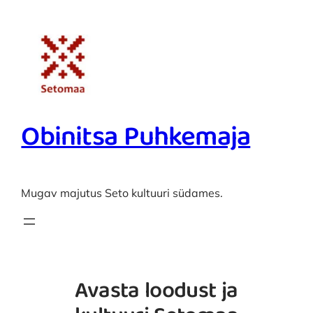
Liigu
sisu
juurde
Obinitsa Puhkemaja
Mugav majutus Seto kultuuri südames.
Avasta loodust ja