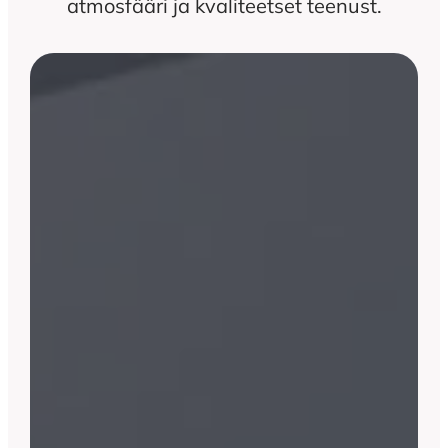
atmosfääri ja kvaliteetset teenust.