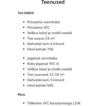
Teenused
Toa tüübid
Privaatne vannituba
Privaatne WC
Valikus laiad ja eraldi voodid
Toa suurus 24 m²
Mahutab kuni 4 inimest
Hind kahele 70€
Jagatud vannituba
Kaks jagatud WC-d
Valikus laiad ja eraldi voodid
Toa suurused 12-18 m²
Mahutab kuni 3 inimest
Hind kahele 50€
Muu
Telkimine WC kasutamisega (10€