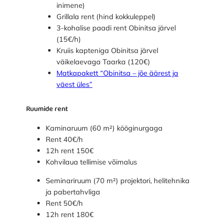
inimene)
Grillala rent (hind kokkuleppel)
3-kohalise paadi rent Obinitsa järvel
(15€/h)
Kruiis kapteniga Obinitsa järvel
väikelaevaga Taarka (120€)
Matkapakett “Obinitsa – jõe äärest ja
väest üles”
Ruumide rent
Kaminaruum (60 m²) kööginurgaga
Rent 40€/h
12h rent 150€
Kohvilaua tellimise võimalus
Seminariruum (70 m²) projektori, helitehnika
ja pabertahvliga
Rent 50€/h
12h rent 180€