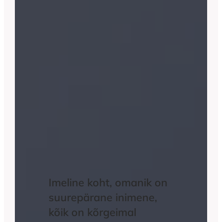
Imeline koht, omanik on
suurepärane inimene,
kõik on kõrgeimal